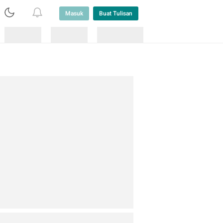
Masuk
Buat Tulisan
Loading
Loading
Lainnya