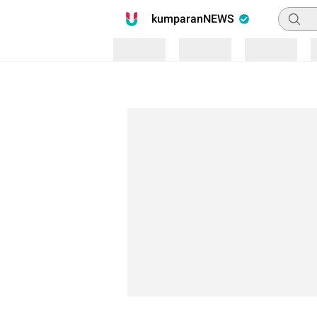
Pencari
kumparanNEWS
Loading
Loading
Loading