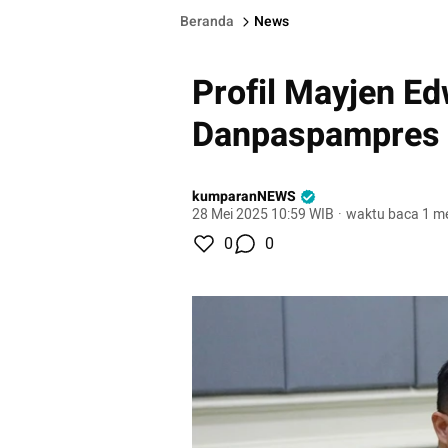
Beranda
News
Profil Mayjen E
Danpaspampres 
kumparanNEWS
28 Mei 2025 10:59 WIB
·
waktu baca 1 me
0
0