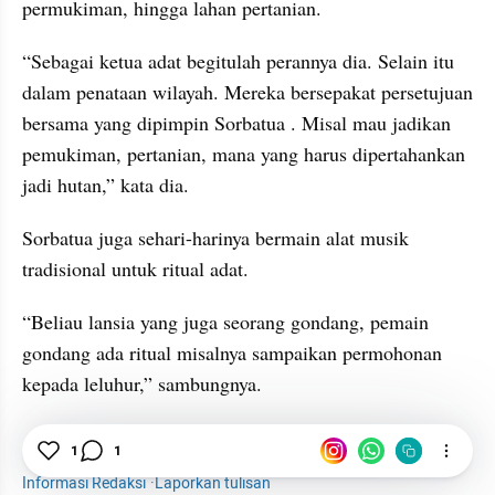
permukiman, hingga lahan pertanian.
“Sebagai ketua adat begitulah perannya dia. Selain itu 
dalam penataan wilayah. Mereka bersepakat persetujuan 
bersama yang dipimpin Sorbatua . Misal mau jadikan 
pemukiman, pertanian, mana yang harus dipertahankan 
jadi hutan,” kata dia.
Sorbatua juga sehari-harinya bermain alat musik 
tradisional untuk ritual adat.
“Beliau lansia yang juga seorang gondang, pemain 
gondang ada ritual misalnya sampaikan permohonan 
kepada leluhur,” sambungnya.
News
Polda Sumut
Demo
1
1
Informasi Redaksi
·
Laporkan tulisan