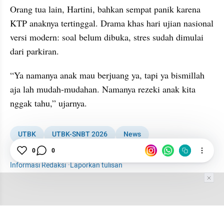
Orang tua lain, Hartini, bahkan sempat panik karena 
KTP anaknya tertinggal. Drama khas hari ujian nasional 
versi modern: soal belum dibuka, stres sudah dimulai 
dari parkiran.
“Ya namanya anak mau berjuang ya, tapi ya bismillah 
aja lah mudah-mudahan. Namanya rezeki anak kita 
nggak tahu,” ujarnya.
UTBK
UTBK-SNBT 2026
News
0
0
Peserta UTBK Curang
Informasi Redaksi
·
Laporkan tulisan
Tim Editor
Editor Section