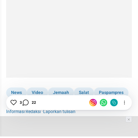
News
Video
Jemaah
Salat
Paspampres
3
22
Gibran
Informasi Redaksi
·
Laporkan tulisan
Tim Editor
Editor Section