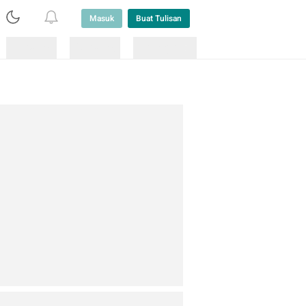
Masuk
Buat Tulisan
Loading
Loading
Lainnya