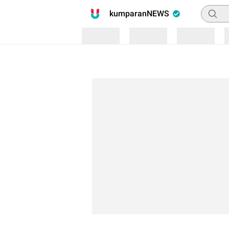
Pencari
kumparanNEWS
Loading
Loading
Loading