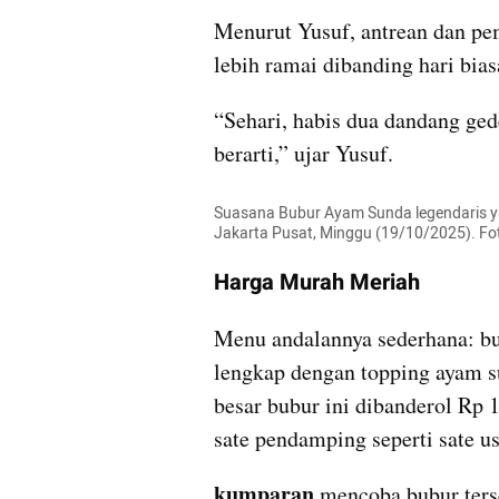
Menurut Yusuf, antrean dan pem
lebih ramai dibanding hari bias
“Sehari, habis dua dandang gede l
berarti,” ujar Yusuf.
Suasana Bubur Ayam Sunda legendaris y
Jakarta Pusat, Minggu (19/10/2025). F
Harga Murah Meriah
Menu andalannya sederhana: bu
lengkap dengan topping ayam su
besar bubur ini dibanderol Rp 1
sate pendamping seperti sate us
kumparan
 mencoba bubur terse