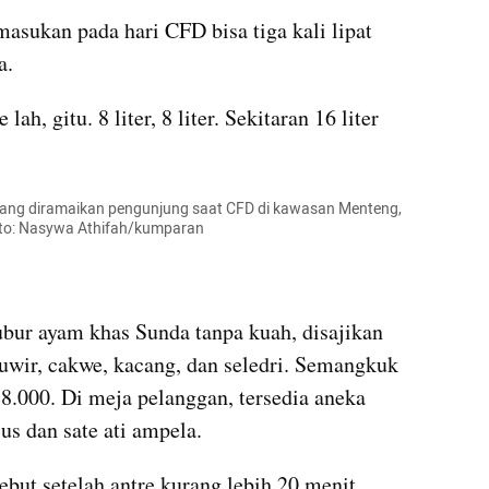
asukan pada hari CFD bisa tiga kali lipat 
a.
ah, gitu. 8 liter, 8 liter. Sekitaran 16 liter 
ang diramaikan pengunjung saat CFD di kawasan Menteng, 
oto: Nasywa Athifah/kumparan
bur ayam khas Sunda tanpa kuah, disajikan 
wir, cakwe, kacang, dan seledri. Semangkuk 
8.000. Di meja pelanggan, tersedia aneka 
us dan sate ati ampela.
but setelah antre kurang lebih 20 menit. 