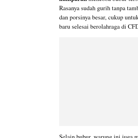
Rasanya sudah gurih tanpa tamb
dan porsinya besar, cukup untu
baru selesai berolahraga di CF
Selain bubur, warung ini juga 