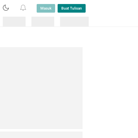
Masuk
Buat Tulisan
Loading
Loading
Lainnya