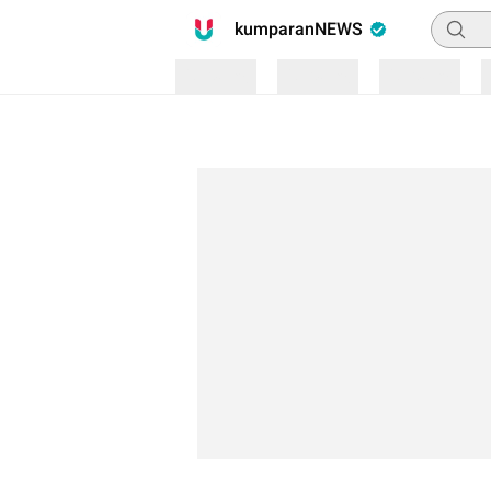
Pencari
kumparanNEWS
Loading
Loading
Loading