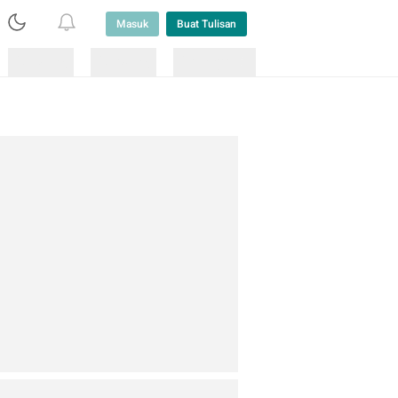
Masuk
Buat Tulisan
Loading
Loading
Lainnya