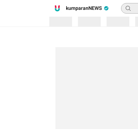
Pencari
kumparanNEWS
Loading
Loading
Loading