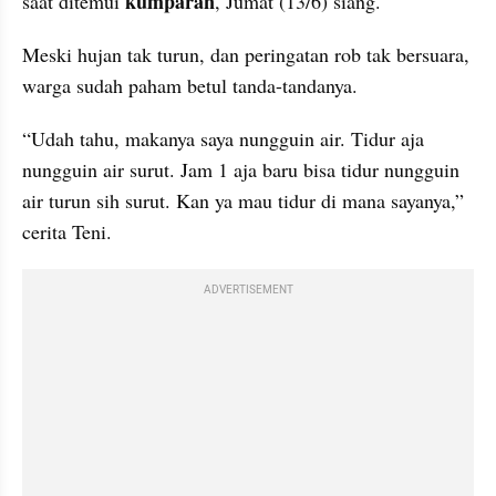
kumparan
saat ditemui 
, Jumat (13/6) siang.
Meski hujan tak turun, dan peringatan rob tak bersuara, 
warga sudah paham betul tanda-tandanya. 
“Udah tahu, makanya saya nungguin air. Tidur aja 
nungguin air surut. Jam 1 aja baru bisa tidur nungguin 
air turun sih surut. Kan ya mau tidur di mana sayanya,” 
cerita Teni.
ADVERTISEMENT