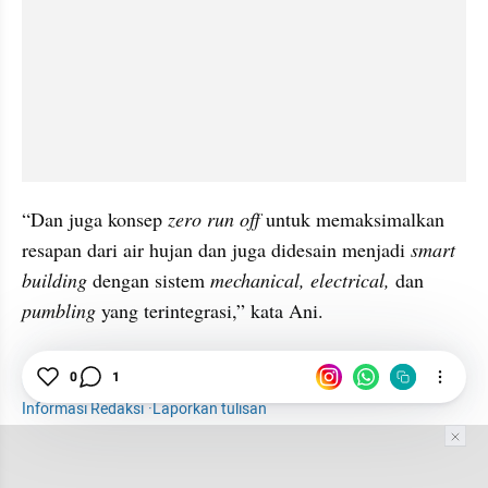
“Dan juga konsep 
zero run off 
untuk memaksimalkan 
resapan dari air hujan dan juga didesain menjadi 
smart 
building 
dengan sistem 
mechanical, electrical,
 dan 
pumbling 
yang terintegrasi,” kata Ani.
Rumah Sakit
Megapolitan
Pemprov DKI
News
0
1
Informasi Redaksi
·
Laporkan tulisan
Tim Editor
Editor Section