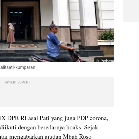
Perbesar
Tsalitsati/kumparan
ADVERTISEMENT
Meninggalnya anggota Komisi IX DPR RI asal Pati yang juga PDP corona, 
diikuti dengan beredarnya hoaks. Sejak 
antai mengabarkan ajudan Mbah Roso 