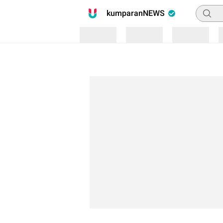
Pencari
kumparanNEWS
Loading
Loading
Loading