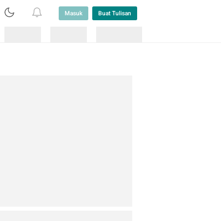
Masuk
Buat Tulisan
Loading
Loading
Lainnya