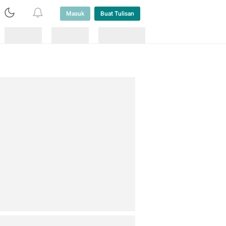
Masuk
Buat Tulisan
Loading
Loading
Lainnya