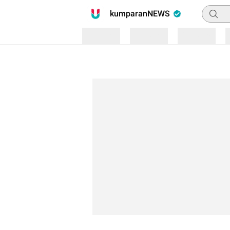
Pencari
kumparanNEWS
Loading
Loading
Loading