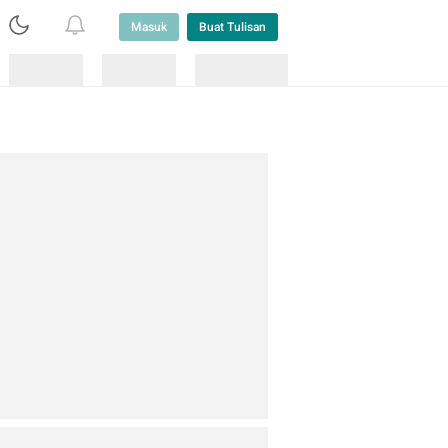
Masuk
Buat Tulisan
Loading
Loading
Lainnya