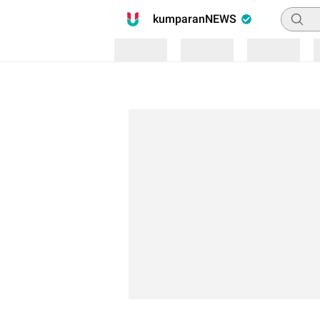
Pencari
kumparanNEWS
Loading
Loading
Loading