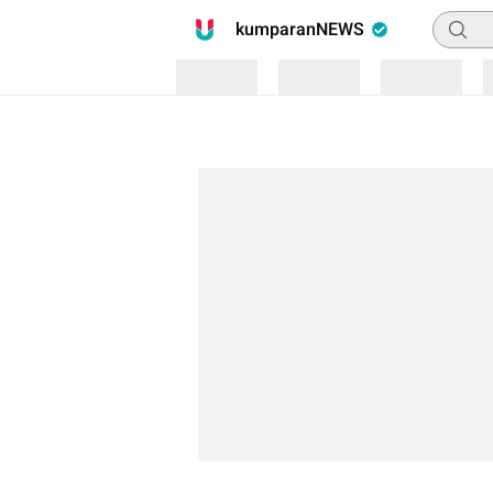
Pencari
kumparanNEWS
Loading
Loading
Loading