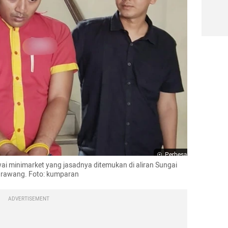
Perbesar
minimarket yang jasadnya ditemukan di aliran Sungai 
Karawang. Foto: kumparan
ADVERTISEMENT