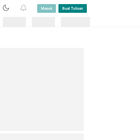
Masuk
Buat Tulisan
Loading
Loading
Lainnya