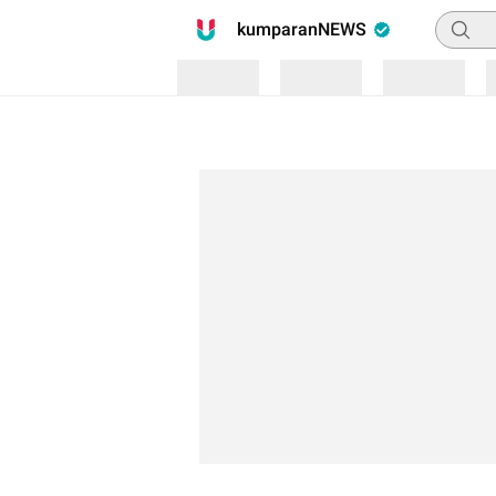
Pencari
kumparanNEWS
Loading
Loading
Loading