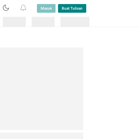
Masuk
Buat Tulisan
Loading
Loading
Lainnya