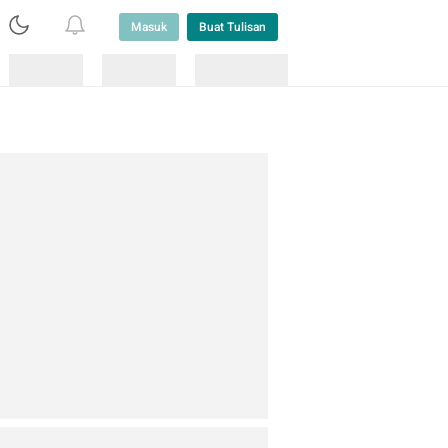
Masuk
Buat Tulisan
Loading
Loading
Lainnya