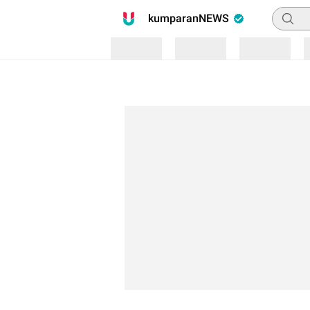
Pencari
kumparanNEWS
Loading
Loading
Loading