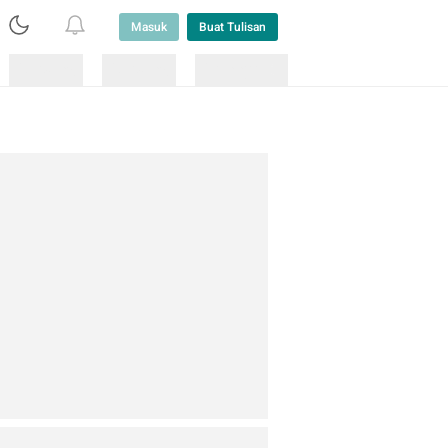
Masuk
Buat Tulisan
Loading
Loading
Lainnya