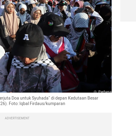
Perbesar
erjuta Doa untuk Syuhada" di depan Kedutaan Besar 
026). Foto: Iqbal Firdaus/kumparan
ADVERTISEMENT