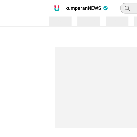
Pencari
kumparanNEWS
Loading
Loading
Loading