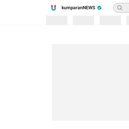
Pencari
kumparanNEWS
Loading
Loading
Loading