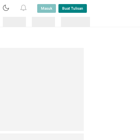
Masuk
Buat Tulisan
Loading
Loading
Lainnya