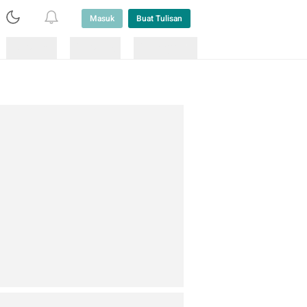
Masuk
Buat Tulisan
Loading
Loading
Lainnya