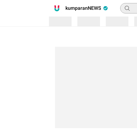
Pencari
kumparanNEWS
Loading
Loading
Loading