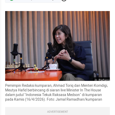
Perbesar
Pemimpin Redaksi kumparan, Ahmad Toriq dan Menteri Komdigi, 
Meutya Hafid berbincang di siaran live Minister In The House 
dalam judul "Indonesia Tekuk Raksasa Medson" di kumparan 
pada Kamis (16/4/2026). Foto: Jamal Ramadhan/kumparan
ADVERTISEMENT