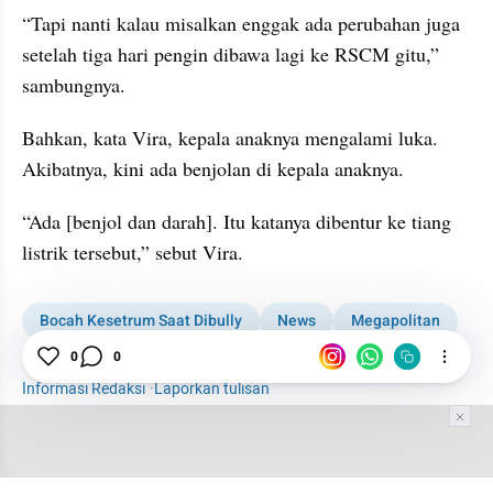
“Tapi nanti kalau misalkan enggak ada perubahan juga 
setelah tiga hari pengin dibawa lagi ke RSCM gitu,” 
sambungnya.
Bahkan, kata Vira, kepala anaknya mengalami luka. 
Akibatnya, kini ada benjolan di kepala anaknya.
“Ada [benjol dan darah]. Itu katanya dibentur ke tiang 
listrik tersebut,” sebut Vira.
Bocah Kesetrum Saat Dibully
News
Megapolitan
Perundungan
0
0
Bocah
Informasi Redaksi
·
Laporkan tulisan
Tim Editor
Editor Section