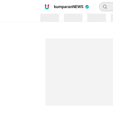
Pencari
kumparanNEWS
Loading
Loading
Loading