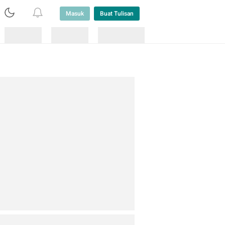
Masuk
Buat Tulisan
Loading
Loading
Lainnya