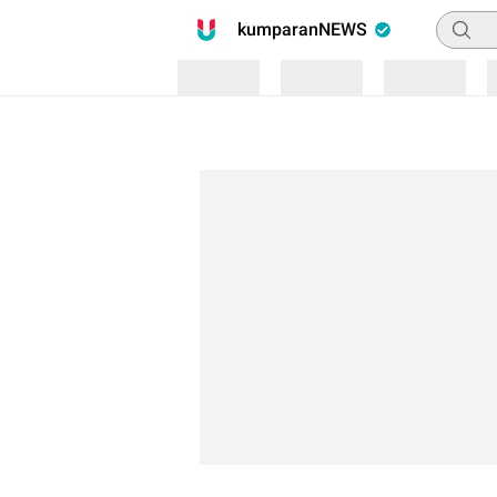
Pencari
kumparanNEWS
Loading
Loading
Loading