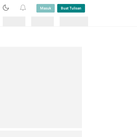
Masuk
Buat Tulisan
Loading
Loading
Lainnya