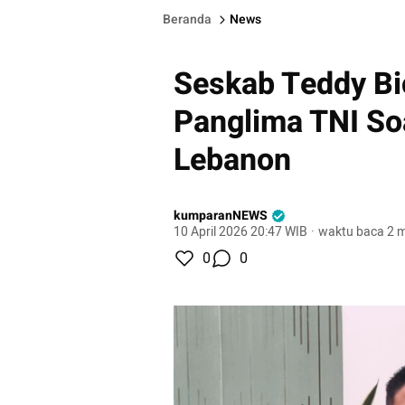
Beranda
News
Seskab Teddy Bi
Panglima TNI So
Lebanon
kumparanNEWS
10 April 2026 20:47 WIB
·
waktu baca 2 m
0
0