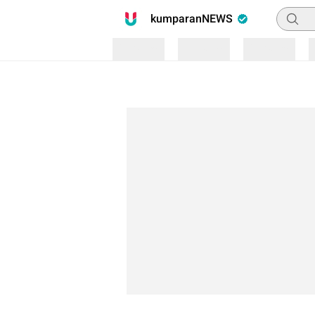
Pencari
kumparanNEWS
Loading
Loading
Loading