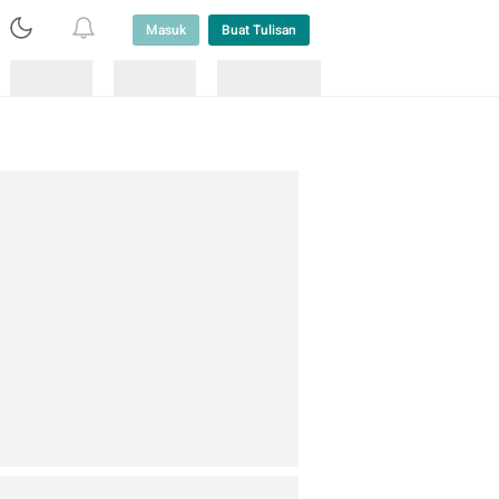
Masuk
Buat Tulisan
Loading
Loading
Lainnya