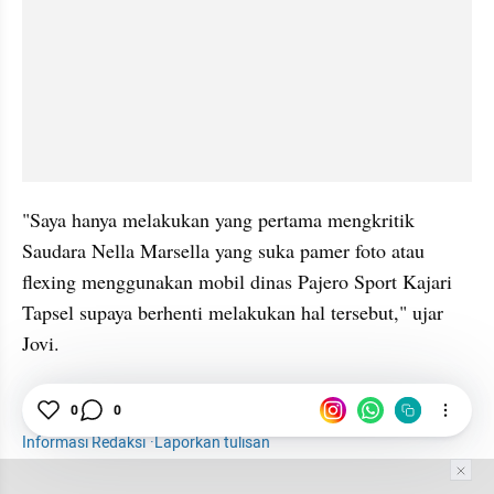
"Saya hanya melakukan yang pertama mengkritik 
Saudara Nella Marsella yang suka pamer foto atau 
flexing menggunakan mobil dinas Pajero Sport Kajari 
Tapsel supaya berhenti melakukan hal tersebut," ujar 
Jovi.
News
Jaksa
Pajero
Jaksa Jovi
0
0
Informasi Redaksi
·
Laporkan tulisan
Tim Editor
Editor Section