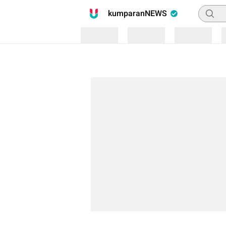
Pencari
kumparanNEWS
Loading
Loading
Loading