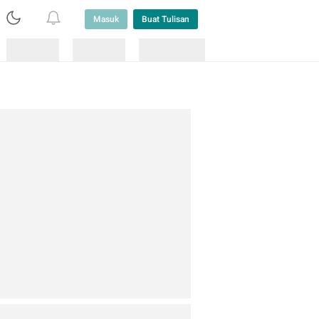
Masuk
Buat Tulisan
Loading
Loading
Lainnya