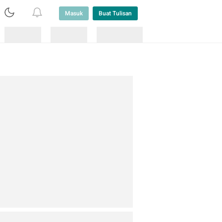
Masuk
Buat Tulisan
Loading
Loading
Lainnya