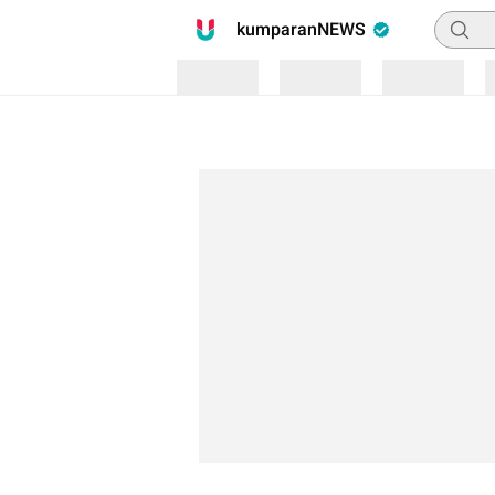
Pencari
kumparanNEWS
Loading
Loading
Loading