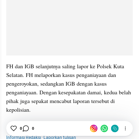
FH dan IGB selanjutnya saling lapor ke Polsek Kuta 
Selatan. FH melaporkan kasus penganiayaan dan 
pengeroyokan, sedangkan IGB dengan kasus 
penganiayaan. Dengan kesepakatan damai, kedua belah 
pihak juga sepakat mencabut laporan tersebut di 
kepolisian.
Sopir
Truk
Warga
Badung
Bali
0
0
Informasi Redaksi
·
Laporkan tulisan