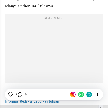
adanya stadion ini," ulasnya.
ADVERTISEMENT
Wali Kota Pekanbaru
1
0
Sumbar
Riau
Stadion
Informasi Redaksi
·
Laporkan tulisan