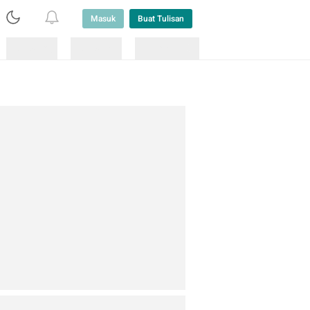
Masuk
Buat Tulisan
Loading
Loading
Lainnya