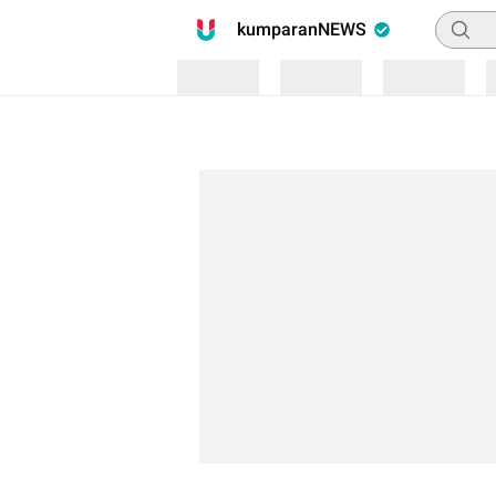
Pencari
kumparanNEWS
Loading
Loading
Loading