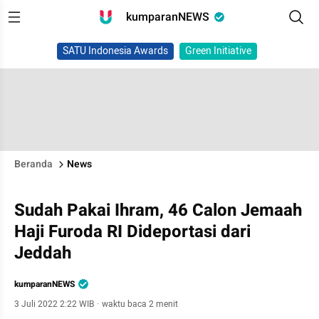
kumparanNEWS
SATU Indonesia Awards
Green Initiative
Beranda
News
Sudah Pakai Ihram, 46 Calon Jemaah
Haji Furoda RI Dideportasi dari
Jeddah
kumparanNEWS
3 Juli 2022 2:22 WIB
·
waktu baca 2 menit