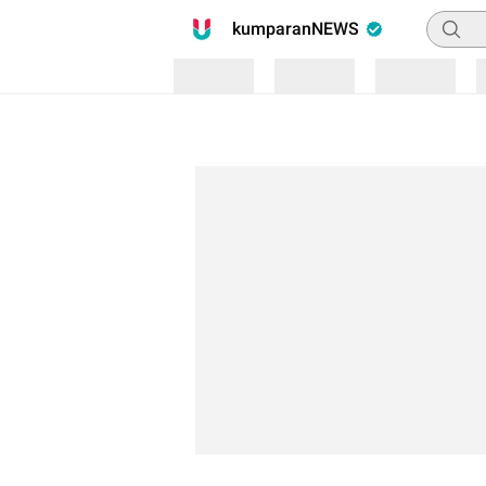
Pencari
kumparanNEWS
Loading
Loading
Loading