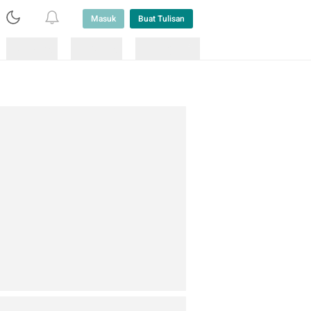
Masuk
Buat Tulisan
Loading
Loading
Lainnya