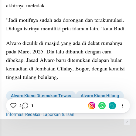
akhirnya meledak.
“Jadi motifnya sudah ada dorongan dan terakumulasi. 
Diduga istrinya memiliki pria idaman lain,” kata Budi.
Alvaro diculik di masjid yang ada di dekat rumahnya 
pada Maret 2025. Dia lalu dibunuh dengan cara 
dibekap. Jasad Alvaro baru ditemukan delapan bulan 
kemudian di Jembatan Cilalay, Bogor, dengan kondisi 
tinggal tulang belulang.
Alvaro Kiano Ditemukan Tewas
Alvaro Kiano Hilang
4
1
Polisi
Polres Jakarta Selatan
News
Informasi Redaksi
·
Laporkan tulisan
Tim Editor
Editor Section