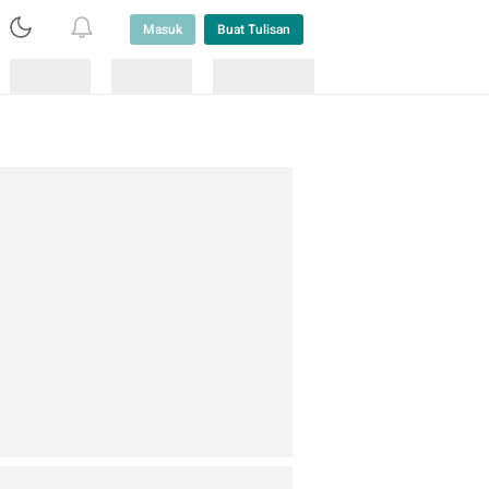
Masuk
Buat Tulisan
Loading
Loading
Lainnya