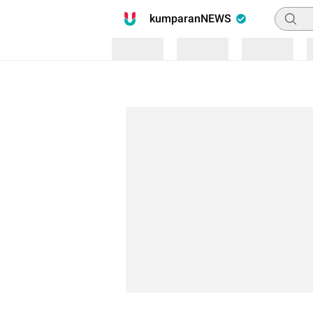
Pencari
kumparanNEWS
Loading
Loading
Loading