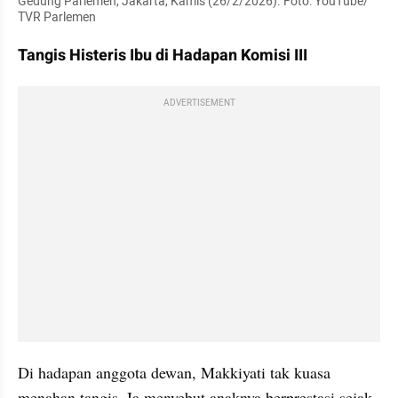
Gedung Parlemen, Jakarta, Kamis (26/2/2026). Foto: YouTube/ 
TVR Parlemen
Tangis Histeris Ibu di Hadapan Komisi III
ADVERTISEMENT
Di hadapan anggota dewan, Makkiyati tak kuasa 
menahan tangis. Ia menyebut anaknya berprestasi sejak 