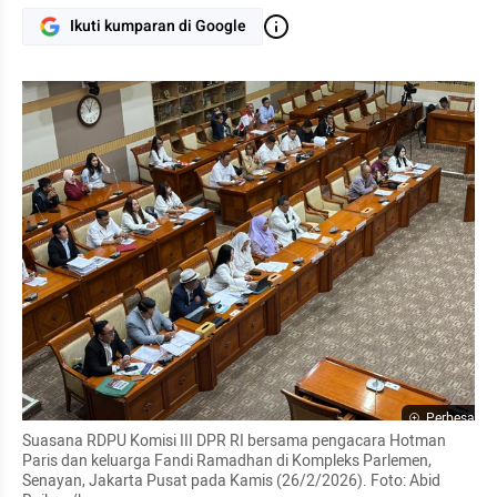
Ikuti kumparan di Google
Perbesar
Suasana RDPU Komisi III DPR RI bersama pengacara Hotman 
Paris dan keluarga Fandi Ramadhan di Kompleks Parlemen, 
Senayan, Jakarta Pusat pada Kamis (26/2/2026). Foto: Abid 