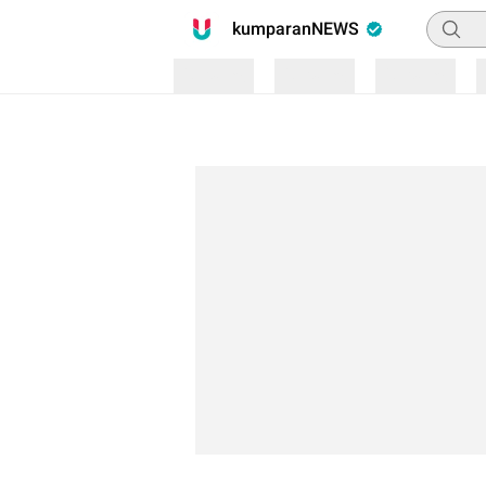
Pencari
kumparanNEWS
Loading
Loading
Loading