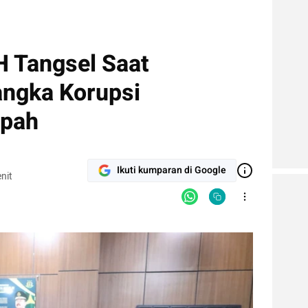
H Tangsel Saat
angka Korupsi
mpah
Ikuti kumparan di Google
nit