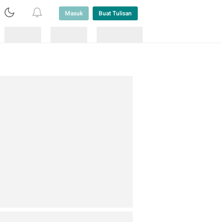
Masuk
Buat Tulisan
Loading
Loading
Lainnya