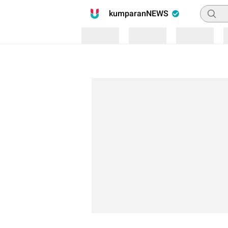
Pencari
kumparanNEWS
Loading
Loading
Loading