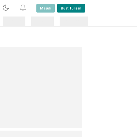
Masuk
Buat Tulisan
Loading
Loading
Lainnya