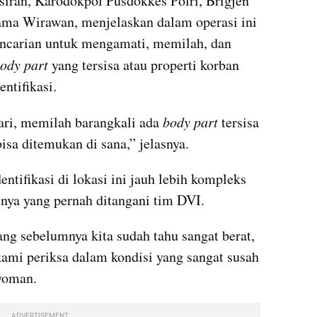
iran, Karodokpol Pusdokkes Polri, Brigjen 
ma Wirawan, menjelaskan dalam operasi ini 
ncarian untuk mengamati, memilah, dan 
ody part
 yang tersisa atau properti korban 
ntifikasi.
ri, memilah barangkali ada 
body part
 tersisa 
bisa ditemukan di sana,” jelasnya.
ntifikasi di lokasi ini jauh lebih kompleks 
nya yang pernah ditangani tim DVI.
g sebelumnya kita sudah tahu sangat berat, 
mi periksa dalam kondisi yang sangat susah 
Nyoman.
ADVERTISEMENT