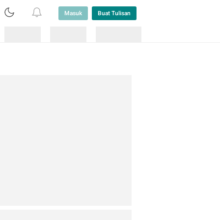
Masuk
Buat Tulisan
Loading
Loading
Lainnya