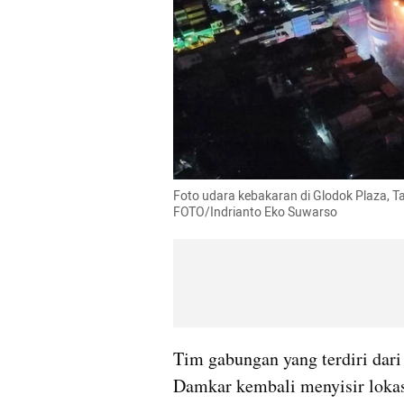
Foto udara kebakaran di Glodok Plaza, T
FOTO/Indrianto Eko Suwarso
Tim gabungan yang terdiri dari 
Damkar kembali menyisir lokasi