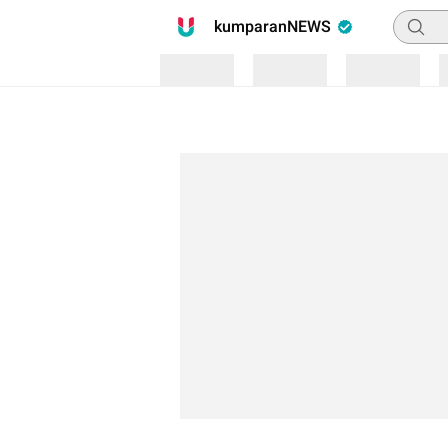
Pencari
kumparanNEWS
Loading
Loading
Loading