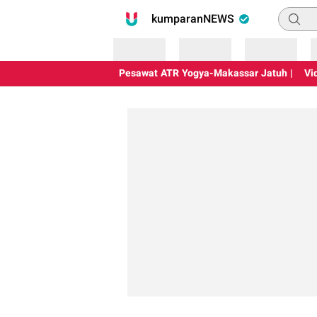
Pencari
kumparanNEWS
Loading
Loading
Loading
Pesawat ATR Yogya-Makassar Jatuh |
Vi