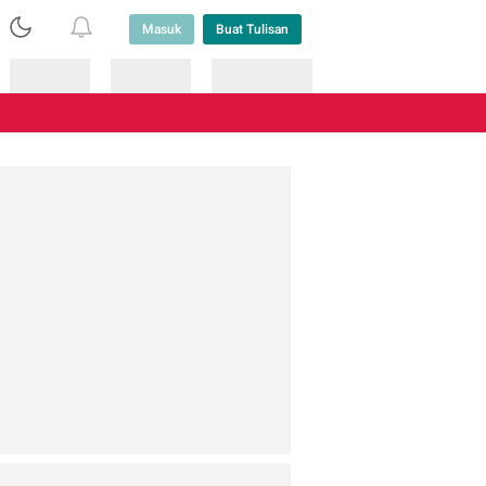
Masuk
Buat Tulisan
Loading
Loading
Lainnya