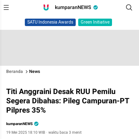
kumparanNEWS
SATU Indonesia Awards
Green Initiative
Beranda
News
Titi Anggraini Desak RUU Pemilu
Segera Dibahas: Pileg Campuran-PT
Pilpres 35%
kumparanNEWS
19 Mei 2025 18:10 WIB
·
waktu baca 3 menit