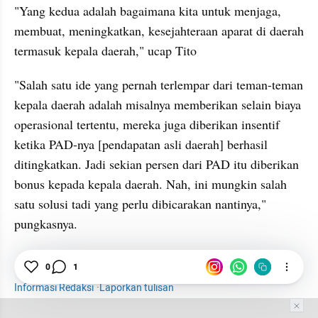
"Yang kedua adalah bagaimana kita untuk menjaga, 
membuat, meningkatkan, kesejahteraan aparat di daerah 
termasuk kepala daerah," ucap Tito
"Salah satu ide yang pernah terlempar dari teman-teman 
kepala daerah adalah misalnya memberikan selain biaya 
operasional tertentu, mereka juga diberikan insentif 
ketika PAD-nya [pendapatan asli daerah] berhasil 
ditingkatkan. Jadi sekian persen dari PAD itu diberikan 
bonus kepada kepala daerah. Nah, ini mungkin salah 
satu solusi tadi yang perlu dibicarakan nantinya," 
pungkasnya.
News
0
Kepala Daerah
1
Tito
Pj Kepala Daerah
Informasi Redaksi
·
Laporkan tulisan
Tim Editor
Editor Section