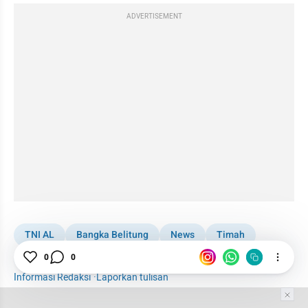
ADVERTISEMENT
TNI AL
Bangka Belitung
News
Timah
Ilegal
0
0
Informasi Redaksi
·
Laporkan tulisan
Tim Editor
Editor Section