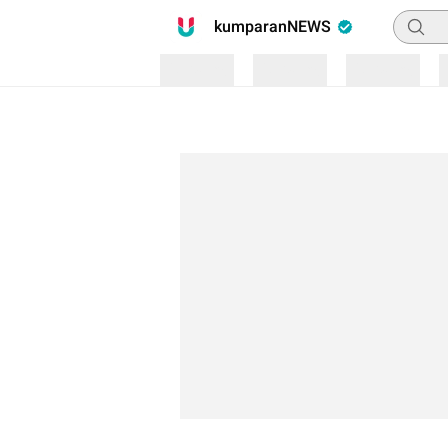
Pencari
kumparanNEWS
Loading
Loading
Loading