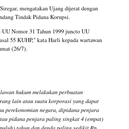
iregar, mengatakan Ujang dijerat dengan 
undang Tindak Pidana Korupsi. 
 3 UU Nomor 31 Tahun 1999 juncto UU 
sal 55 KUHP," kata Harli kepada wartawan 
umat (26/7).
elawan hukum melakukan perbuatan 
rang lain atau suatu korporasi yang dapat 
u perekonomian negara, dipidana penjara 
au pidana penjara paling singkat 4 (empat) 
puluh) tahun dan denda paling sedikit Rp. 