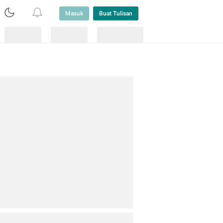
Masuk
Buat Tulisan
Loading
Loading
Lainnya