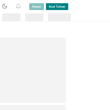
Masuk
Buat Tulisan
Loading
Loading
Lainnya