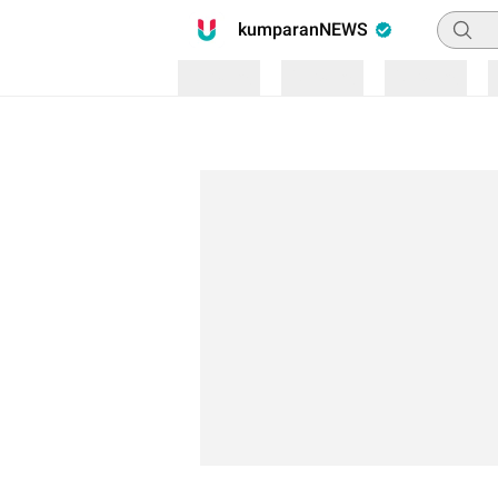
Pencari
kumparanNEWS
Loading
Loading
Loading