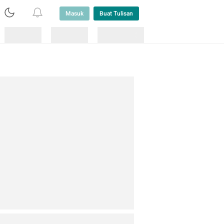
Masuk
Buat Tulisan
Loading
Loading
Lainnya