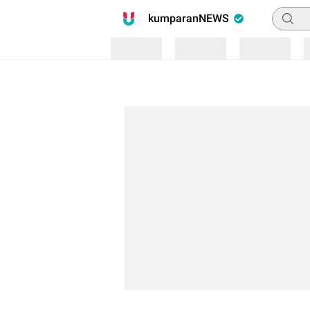
Pencari
kumparanNEWS
Loading
Loading
Loading