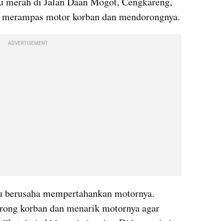
u merah di Jalan Daan Mogot, Cengkareng, 
Jakarta Barat. Pria itu mencoba merampas motor korban dan mendorongnya. 
ADVERTISEMENT
tu berusaha mempertahankan motornya. 
rong korban dan menarik motornya agar 