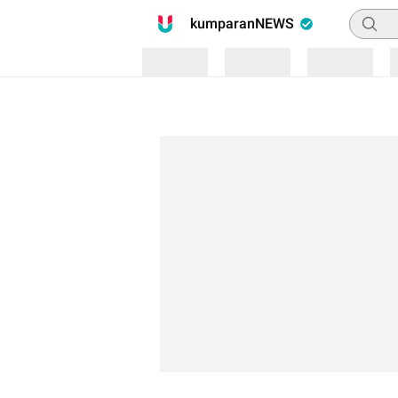
Pencari
kumparanNEWS
Loading
Loading
Loading