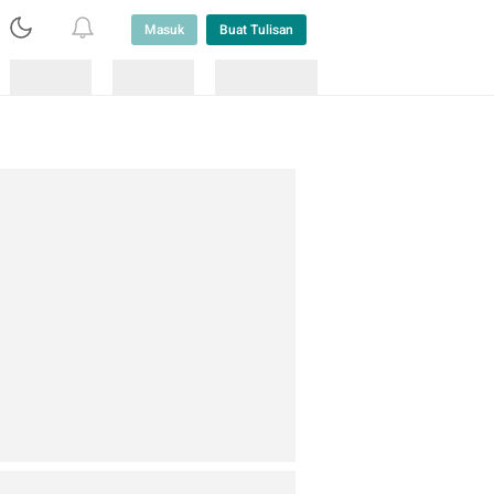
Masuk
Buat Tulisan
Loading
Loading
Lainnya