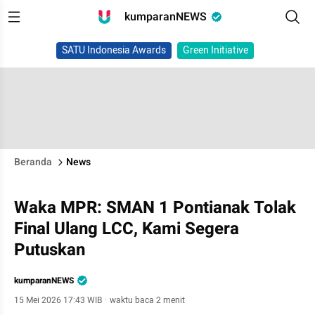
kumparanNEWS
SATU Indonesia Awards
Green Initiative
Beranda
News
Waka MPR: SMAN 1 Pontianak Tolak
Final Ulang LCC, Kami Segera
Putuskan
kumparanNEWS
15 Mei 2026 17:43 WIB
·
waktu baca 2 menit