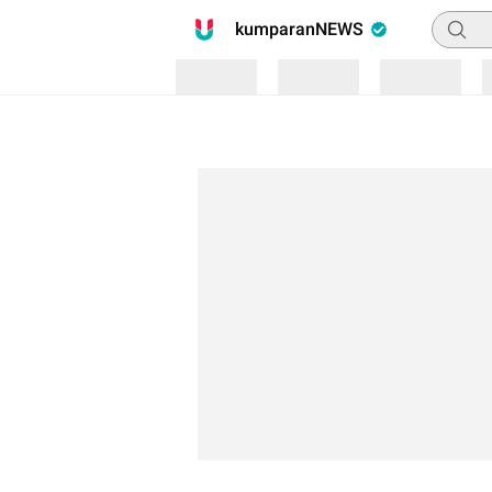
Pencari
kumparanNEWS
Loading
Loading
Loading