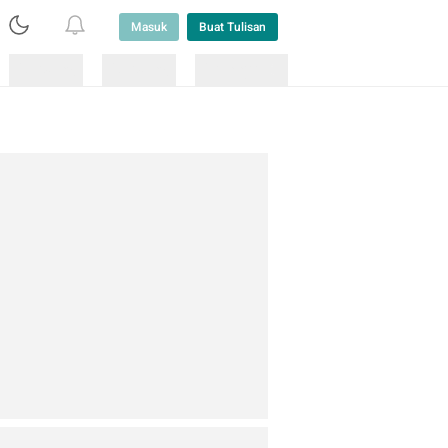
Masuk
Buat Tulisan
Loading
Loading
Lainnya