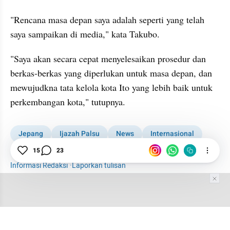
"Rencana masa depan saya adalah seperti yang telah 
saya sampaikan di media," kata Takubo. 
"Saya akan secara cepat menyelesaikan prosedur dan 
berkas-berkas yang diperlukan untuk masa depan, dan 
mewujudkna tata kelola kota Ito yang lebih baik untuk 
perkembangan kota," tutupnya. 
Jepang
Ijazah Palsu
News
Internasional
15
23
Kota
Wali Kota
Informasi Redaksi
·
Laporkan tulisan
Tim Editor
Editor Section