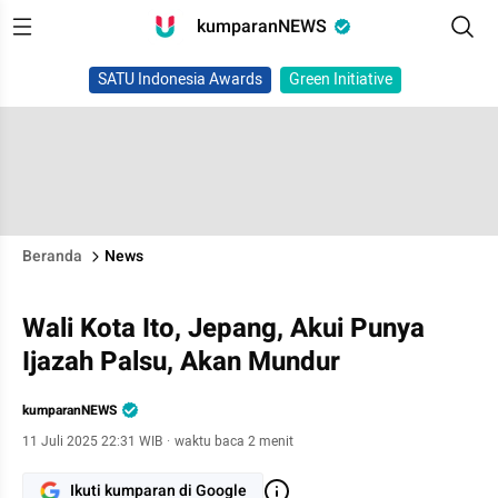
kumparanNEWS
SATU Indonesia Awards
Green Initiative
Beranda
News
Wali Kota Ito, Jepang, Akui Punya
Ijazah Palsu, Akan Mundur
kumparanNEWS
11 Juli 2025 22:31 WIB
·
waktu baca 2 menit
Ikuti kumparan di Google