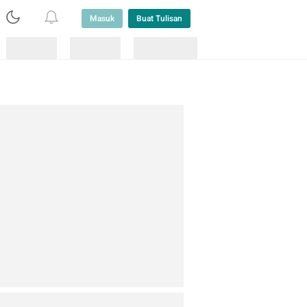
Masuk
Buat Tulisan
Loading
Loading
Lainnya