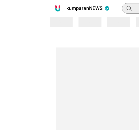
Pencari
kumparanNEWS
Loading
Loading
Loading