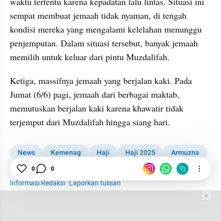
waktu tertentu karena kepadatan lalu lintas. Situasi ini 
sempat membuat jemaah tidak nyaman, di tengah 
kondisi mereka yang mengalami kelelahan menunggu 
penjemputan. Dalam situasi tersebut, banyak jemaah 
memilih untuk keluar dari pintu Muzdalifah.
Ketiga, massifnya jemaah yang berjalan kaki. Pada 
Jumat (6/6) pagi, jemaah dari berbagai maktab, 
memutuskan berjalan kaki karena khawatir tidak 
terjemput dari Muzdalifah hingga siang hari.
News
Kemenag
Haji
Haji 2025
Armuzna
Jemaah Haji
0
0
Informasi Redaksi
·
Laporkan tulisan
Tim Editor
Editor Section